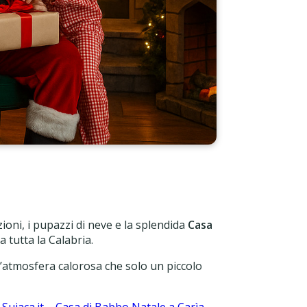
razioni, i pupazzi di neve e la splendida
Casa
 tutta la Calabria.
all’atmosfera calorosa che solo un piccolo
u
Sujaca.it – Casa di Babbo Natale a Carìa
.