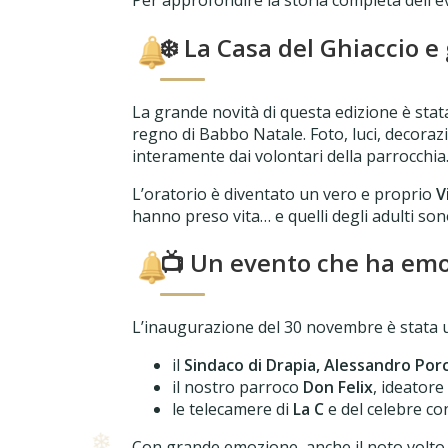
❄️ La Casa del Ghiaccio e 
La grande novità di questa edizione è stat
regno di Babbo Natale. Foto, luci, decoraz
interamente dai volontari della parrocchia
L’oratorio è diventato un vero e proprio
V
hanno preso vita… e quelli degli adulti sono
📺 Un evento che ha emoz
L’inaugurazione del 30 novembre è stata 
il
Sindaco di Drapia, Alessandro Porc
il nostro parroco
Don Felix
, ideatore
le telecamere di
La C
e del celebre c
Con grande emozione, anche il noto volto 