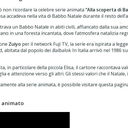
ò non ricordare la celebre serie animata
“Alla scoperta di B
sa accadeva nella vita di Babbo Natale durante il resto dell’
rava un Babbo Natale in abiti civili, affiancato dalla sua am
evano in una foresta incantata, dove l’atmosfera natalizia re
ione
Zuiyo
per il network Fuji TV, la serie era ispirata a legg
, abitata dal popolo dei
Balbalok
. In Italia arrivò nel 1986 s
ta, in particolare della piccola Elisa, il cartone raccontava va
a e attenzione verso gli altri. Gli stessi valori che il Natale
mente alla serie animata, è possibile visitare questa pagin
e animato