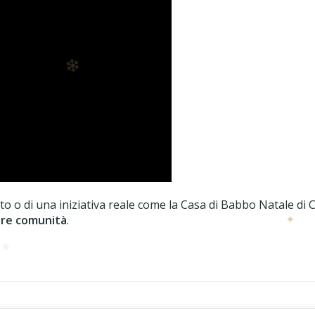
mato o di una iniziativa reale come la Casa di Babbo Natale di
✦
uire comunità
.
RIA
❄