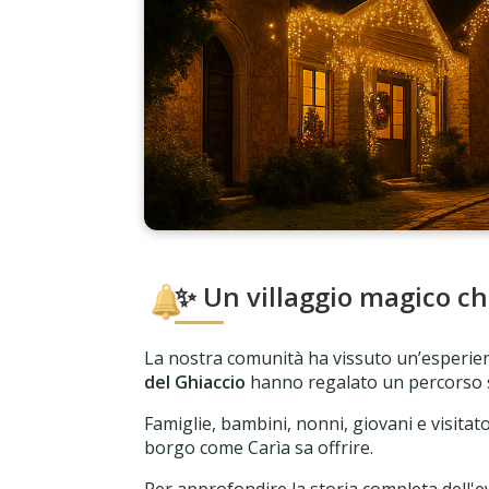
❄
✨ Un villaggio magico ch
La nostra comunità ha vissuto un’esperie
del Ghiaccio
hanno regalato un percorso sug
Famiglie, bambini, nonni, giovani e visitato
borgo come Carìa sa offrire.
Per approfondire la storia completa dell'ev