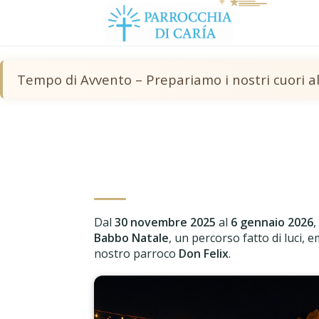
✦
Tempo di Avvento – Prepariamo i nostri cuori a
🎅 La Casa di Babbo Natale 
Magia, emozioni e solidari
Dal
30 novembre 2025
al
6 gennaio 2026
,
Babbo Natale
, un percorso fatto di luci, 
nostro parroco
Don Felix
.