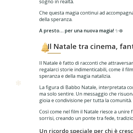
sogno in realtà.
Che questa magia continui ad accompagnarci
della speranza.
❄
A presto… per una nuova magia!
✨❄️
Il Natale tra cinema, fa
❄
Il Natale è fatto di racconti che attraversa
regalarci storie indimenticabili, come il fil
❄
speranza e della magia natalizia.
La figura di Babbo Natale, interpretata co
ma solo sentire. Un messaggio che risuona
gioia e condivisione per tutta la comunità.
Così come nel film il Natale riesce a unir
sorrisi, creando un ponte tra fede, tradiz
Un ricordo speciale per chi è cresc