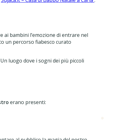
re ai bambini l’emozione di entrare nel
ito un percorso fiabesco curato
 Un luogo dove i sogni dei più piccoli
stro
erano presenti:
ontare al pubblico la magia del nostro