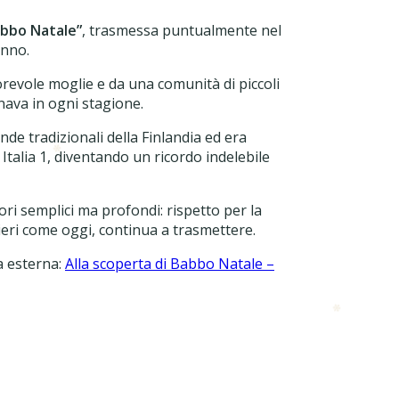
abbo Natale”
, trasmessa puntualmente nel
anno.
orevole moglie e da una comunità di piccoli
gnava in ogni stagione.
ende tradizionali della Finlandia ed era
❄
u Italia 1, diventando un ricordo indelebile
lori semplici ma profondi: rispetto per la
, ieri come oggi, continua a trasmettere.
a esterna:
Alla scoperta di Babbo Natale –