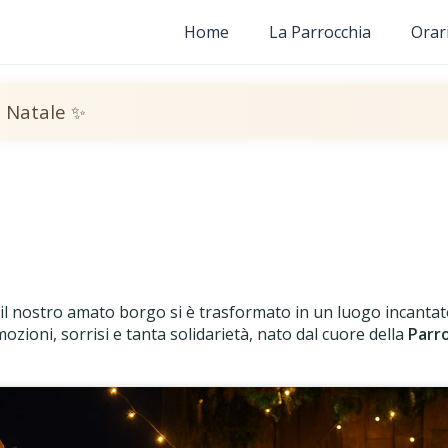
✦
Home
La Parrocchia
Orar
❄
l Natale ✨
a Carìa
età nel nostro borgo
❄
 il nostro amato borgo si è trasformato in un luogo incantat
emozioni, sorrisi e tanta solidarietà, nato dal cuore della
Parro