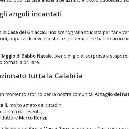
gli angoli incantati
a la
Casa del Ghiaccio
, una scenografia studiata per far vive
ioni, pupazzi di neve e installazioni tematiche hanno arricch
.
illaggio di Babbo Natale
, pieno di gioia, sorpresa e stupore.
 tornati a brillare.
ionato tutta la Calabria
un momento storico per la nostra comunità. Al
taglio del na
elli
, molto amato dai cittadini;
 e anima dell’evento;
onduttore
Marco Renzi
;
televisivo calabrese
Marco Renzi
è arrivato a Carìa per racc