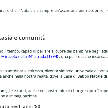
, e che il Natale sia sempre un’occasione per riscoprire il v
ntasia e comunità
no il tempo, capaci di parlare al cuore dei bambini e degli adu
❄
m
Miracolo nella 34ª strada (1994)
, una pellicola che incarna p
n straordinaria dolcezza, diventa simbolo universale di bontà
 anche nella nostra realtà, dove la
Casa di Babbo Natale di
e famiglie e cuori, anche nel nostro piccolo borgo sopra Trop
ione e immaginazione.
iuto negli anni ’80